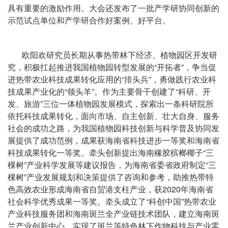
具有重要的激励作用。大会还发布了一批产学研协同创新的
示范试点单位和产学研合作好案例、好平台。
欧阳欢研究员长期从事热带林下经济、植物园区开发研
究，积极扛起推进我国植物园转型发展的“开拓者”，争当促
进热带农业科技成果转化应用的“排头兵”，勇做践行农业科
技成果产业化的“领头羊”。作为主要骨干创建了“科研、开
发、旅游”三位一体植物园发展模式，探索出一条科研院所
依托科技成果转化，面向市场、自主创新、壮大自身、服务
社会的成功之路，为我国植物园科技创新与科学普及协同发
展提供了成功范例，成果获海南省科技进步一等奖和海南省
科技成果转化一等奖。牵头创新提出海南橡胶槟榔椰子“三
棵树”产业科学发展等建议报告，为海南省委省政府制定“三
棵树”产业发展规划和决策提供了咨询和参考，助推热带特
色高效农业形成海南省自贸港支柱产业，获2020年海南省
社会科学优秀成果一等奖。牵头成立了“科创中国”热带农业
产业科技服务团和海南斑兰全产业链技术团队，建立海南斑
兰产业创新中心，实现了斑兰等特色林下作物科技与产业零