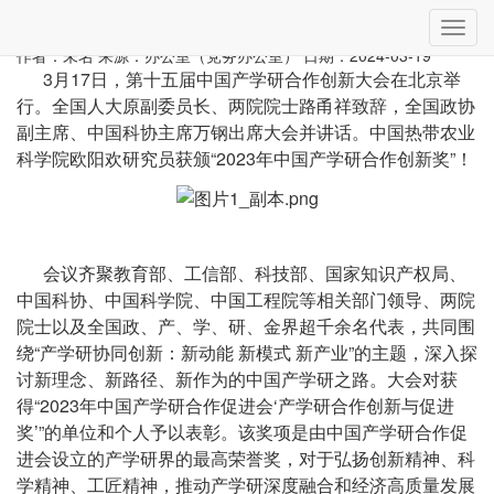
当前位置：
首页
»
科技进展
» 详细
切
喜报：欧阳欢研究员获2023年中国产学研合作创新奖
换
作者：未名
来源：办公室（党务办公室）
日期：2024-03-19
导
3月17日，第十五届中国产学研合作创新大会在北京举
航
行。全国人大原副委员长、两院院士路甬祥致辞，全国政协
副主席、中国科协主席万钢出席大会并讲话。中国热带农业
科学院欧阳欢研究员获颁“2023年中国产学研合作创新奖”！
会议齐聚教育部、工信部、科技部、国家知识产权局、
中国科协、中国科学院、中国工程院等相关部门领导、两院
院士以及全国政、产、学、研、金界超千余名代表，共同围
绕“产学研协同创新：新动能 新模式 新产业”的主题，深入探
讨新理念、新路径、新作为的中国产学研之路。大会对获
得“2023年中国产学研合作促进会‘产学研合作创新与促进
奖’”的单位和个人予以表彰。该奖项是由中国产学研合作促
进会设立的产学研界的最高荣誉奖，对于弘扬创新精神、科
学精神、工匠精神，推动产学研深度融合和经济高质量发展