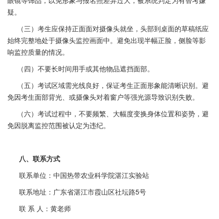
眼镜等饰品，以免形象与报名照差异过大，被系统判定为有替考嫌
疑。
（三）考生应保持正面面对摄像头就坐，头部到桌面的草稿纸应
始终完整地处于摄像头监控画面中。避免出现半幅正脸，侧脸等影
响监控质量的情况。
（四）不要长时间用手或其他物品遮挡面部。
（五）考试区域需光线良好，保证考生正面形象能清晰识别。避
免因考生面部背光、或摄像头对着窗户等强光源导致识别失败。
（六）考试过程中，不要频繁、大幅度变换身体位置和姿势，避
免因脱离监控范围被认定为违纪。
八、联系方式
联系单位：中国热带农业科学院湛江实验站
联系地址：广东省湛江市霞山区社坛路5号
联 系 人：黄老师