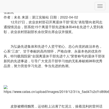
当前位置：
首页
»
文化活动
» 详细
切
奋战在脱贫攻坚最前沿的“第一书记”——记全国离退休干部先进个人
换
张新民
导
作者：未名
来源：湛江实验站
日期：2022-04-02
航
12月27日，农业农村部召开离退休干部“双先”表彰暨向老同志
通报情况会，部系统15个离退干部先进集体和49名先进个人受到表
彰，农业农村部副部长余欣荣出席会议并颁奖。
为弘扬先进集体和先进个人坚守初心、忠心向党的政治本色，
心系“三农”、甘于奉献的高尚情怀，严格自律、永葆本色的优良作
风，特刊载我院获“全国离退休干部先进个人”荣誉称号的退休干部张
新民的先进事迹，引导广大党员干部学习他的无私奉献精神和优秀
品质，努力营造学习先进、争当先进的热潮。
皮肤被晒得黝黑，运动鞋上沾满了红泥土，操着流利的雷州话