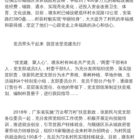
位佛山市顺德区乐从镇政府反映，争取到了400多万元的基础设施改
造经费，铺路、通水、实现亮化美化，还投入资金改善卫生、体
育、文化设施。目前，塘东村已铺设硬底环村水泥路12公里，安装
路灯38O盏……村容村貌实现“华丽转身”，大大提升了村民的幸福感
和获得感，坚定了他们一心跟党走上幸福路的决心和信心。
党员带头干起来 脱贫攻坚党建先行
“抓党建、聚人心”。塘东村有96名共产党员，“两委”干部有8
人，党支部成员3人，村委干部5人。为充分发挥组织优势，落实脱
贫职责，张新民把党支部分为水产养殖、果树种植、旱地作物、生
活福利4个特别党小组，支部委员分片、党员干部分户包干，逐级签
订责任书，层层落实责任。在他的带领下，党支部统筹制定扶贫规
划、编制科普册子，进行跟踪指导……
2018年，广东省实施“万企帮万村”扶贫新政，张新民与党支部
各位委员一起，充分发挥党组织工作优势，积极开展定向技能培
训，推进就业创业，引导贫困户转移就业。与顺德区乐从镇政府签
署劳动力转移协议，组织15家顺德企业来村举办招聘会，为村民提
供就业岗位100多个，先后为72名村民实现转移就业。目前，塘东村