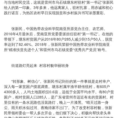
与当地村民交流，这就是雷州市乌石镇塘东村驻村“第一书记”张新民
给人的第一印象。3年多来，他远离家人，驻村扎寨，用赤诚和初心
践行诺言，为热区农村早日实现脱贫和乡村振兴书写浓墨重彩。
张新民，中国热带农业科学院南亚所原党办主任、农艺师。
2016年4月退休后，受南亚所党委委派担任驻村“第一书记”。在他的
带领下，塘东村贫困户从2016年80户285人减少到15户50人，脱贫
率达到了82.46%。2018年，张新民荣获中国热带农业科学院南亚
所“精准扶贫先进个人”和雷州市乌石镇党委“优秀共产党员”称号。
街道路灯亮起来 村容村貌华丽转身
“转形象、树信心”。张新民书记到任的第一件事就是走村串户、
深入每一家贫困户摸底调查。塘东村属半渔半耕传统村，有605户
4300多人，人均土地面积仅0.6亩，远低于全国平均水平。有80户贫
困户，相对贫困人口285人，是广东省雷州市远近有名的贫困村。村
里仅有的一条水泥路也没装路灯，晚上一片漆黑。“晴天过路一身
尘、雨天积水似过河、夜晚待家不岀门”。为了改变村容村貌，张新
民带领村委会一帮人多次开会，他们狠下决心，积极向帮扶牵头单