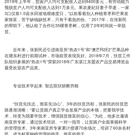
2019年上半年，贫困户人均可支配收入达到9400多元，有劳动能力
预脱贫户人均可支配收入达到1万多元。果农麦妃目妻子早逝，一家
3口仅靠1.5亩水田坡地艰难度日，“以前看着别人种植青枣和芒果发
家致富，苦于缺钱缺技术，只有干着急的份。” 2017年，在张新民
的帮助下，他认租了合作社35棵青枣树，仅用了2年时间就一举脱
贫。
近年来，张新民还引进南亚所“热农1号”和“澳芒R2E2”芒果品种
在塘东村进行前期试种，市场前景表现良好。2018年7月，扶贫工作
队组织参展的“热农1号”荣获2018年广东湛江东盟农产品交易博览会
最受欢迎农产品奖。
专业技术学起来 智志双扶斩断穷根
“扶贫先扶志，致富先治心”。3年的扶贫历程，张新民的扶贫思
路逐渐清晰：“要让贫困户真正学会发展产业的本领，把要我学技
术，转变为我要学技术，增强脱贫致富的信心。”为此，他多次邀请
南亚所专家，通过技术培训、一对一指导，让贫困户全面掌握科学
的管理技术。3年来南亚所专家累计授课70余场次，培训了60余名村
民，成为村里种植管理的能手、致富的骨干。