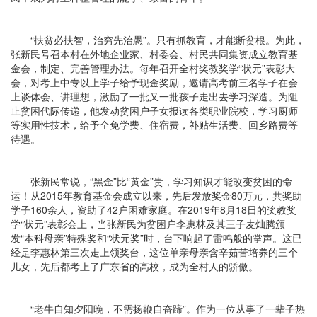
“扶贫必扶智，治穷先治愚”。只有抓教育，才能断贫根。为此，
张新民号召本村在外地企业家、村委会、村民共同集资成立教育基
金会，制定、完善管理办法。每年召开全村奖教奖学“状元”表彰大
会，对考上中专以上学子给予现金奖励，邀请高考前三名学子在会
上谈体会、讲理想，激励了一批又一批孩子走出去学习深造。为阻
止贫困代际传递，他发动贫困户子女报读各类职业院校，学习厨师
等实用性技术，给予全免学费、住宿费，补贴生活费、回乡路费等
待遇。
张新民常说，“黑金”比“黄金”贵，学习知识才能改变贫困的命
运！从2015年教育基金会成立以来，先后发放奖金80万元，共奖助
学子160余人，资助了42户困难家庭。在2019年8月18日的奖教奖
学“状元”表彰会上，当张新民为贫困户李惠林及其三子麦灿腾颁
发“本科母亲”特殊奖和“状元奖”时，台下响起了雷鸣般的掌声。这已
经是李惠林第三次走上领奖台，这位单亲母亲含辛茹苦培养的三个
儿女，先后都考上了广东省的高校，成为全村人的骄傲。
“老牛自知夕阳晚，不需扬鞭自奋蹄”。作为一位从事了一辈子热