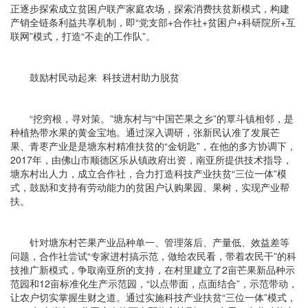
正逐步探索成立贫困户联产家庭农场，探索消费扶贫新模式，构建
产销全链条利益共享机制，即“党支部+合作社+贫困户+科研院所+互
联网”模式，打造“不走的工作队”。
鼓励村民动起来 科技进村助力脱贫
“挖穷根，寻对策。”塘东村与“中国芒果之乡”的覃斗镇相邻，是
种植热带水果的黄金宝地。通过深入调研，张新民认准了发展芒
果、青枣产业是是塘东村精准扶贫的“金钥匙”，在他的多方协调下，
2017年，由佛山市顺德区乐从镇政府出资，南亚所提供技术指导，
塘东村出人力，成立合作社，合力打造科技产业扶贫“三位一体”模
式，鼓励和支持有劳动能力的贫困户认购果园、果树，实现产业帮
扶。
针对塘东村芒果产业品种单一、管理落后、产量低、效益差等
问题，合作社尝试“专家进村搞示范，做给农民看，带着农民干”的科
技推广新模式，争取南亚所的支持，在村里建立了2亩芒果新品种示
范园和12亩标准化生产示范园，“以点带面，点面结合”，示范带动，
让农户切实掌握生财之道。通过实施科技产业扶贫“三位一体”模式，